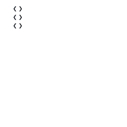
❮
❯
❮
❯
❮
❯