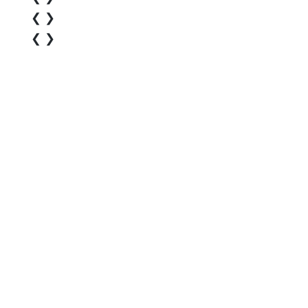
❮
❯
❮
❯