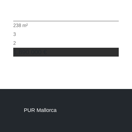
238 m²
3
2
1.890.000 €
PUR Mallorca